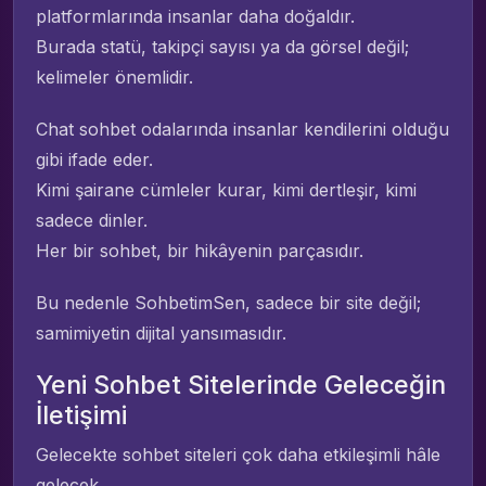
platformlarında insanlar daha doğaldır.
Burada statü, takipçi sayısı ya da görsel değil;
kelimeler önemlidir.
Chat sohbet odalarında insanlar kendilerini olduğu
gibi ifade eder.
Kimi şairane cümleler kurar, kimi dertleşir, kimi
sadece dinler.
Her bir sohbet, bir hikâyenin parçasıdır.
Bu nedenle SohbetimSen, sadece bir site değil;
samimiyetin dijital yansımasıdır.
Yeni Sohbet Sitelerinde Geleceğin
İletişimi
Gelecekte sohbet siteleri çok daha etkileşimli hâle
gelecek.