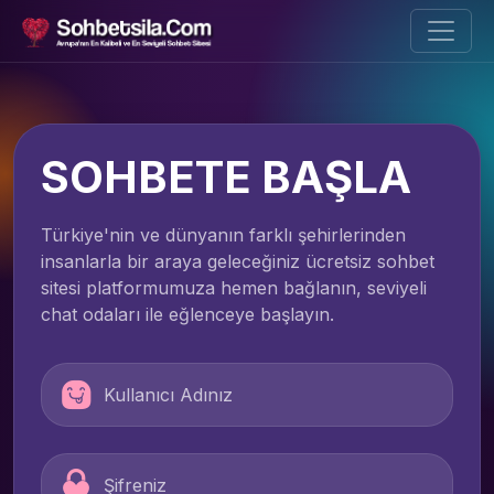
SOHBETE BAŞLA
Türkiye'nin ve dünyanın farklı şehirlerinden
insanlarla bir araya geleceğiniz ücretsiz sohbet
sitesi platformumuza hemen bağlanın, seviyeli
chat odaları ile eğlenceye başlayın.