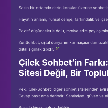
Sakin bir ortamda derin konular üzerine sohbetler
Hayatın anlamı, ruhsal denge, farkındalık ve içs
Pozitif düşüncelerle dolu, motive edici paylaşımlar
ZenSohbet, dijital dünyanın karmaşasından uzakla
dijital sığınak gibidir.
Çilek Sohbet’in Farkı
Sitesi Değil, Bir Toplu
Peki, ÇilekSohbet’i diğer sohbet sitelerinden ayır
Cevap basit ama derindir: Samimiyet, güven ve ai
Burada kimse yalnız değildir.