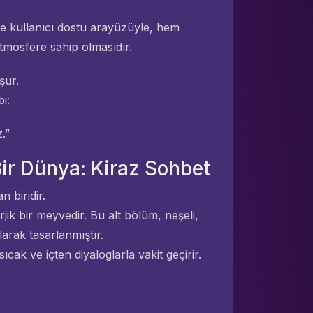
ve kullanıcı dostu arayüzüyle, hem
tmosfere sahip olmasıdır.
şur.
i:
.”
ir Dünya: Kiraz Sohbet
n biridir.
erjik bir meyvedir. Bu alt bölüm, neşeli,
arak tasarlanmıştır.
cak ve içten diyaloglarla vakit geçirir.