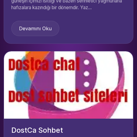
güneşin içimizi ısıttığı ve bazen serinletici yağmurlarla
hafızalara kazındığı bir dönemdir. Yaz...
Devamını Oku
DostCa Sohbet