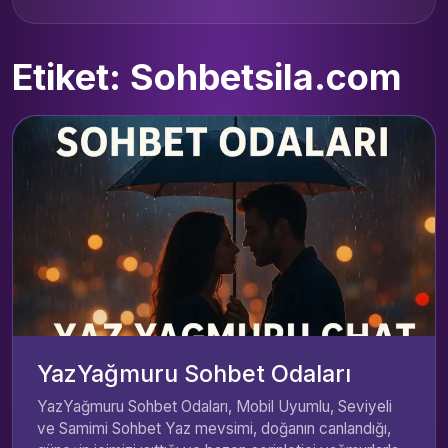
Etiket: Sohbetsila.com
YazYağmuru Sohbet Odaları
YazYağmuru Sohbet Odaları, Mobil Uyumlu, Seviyeli
ve Samimi Sohbet Yaz mevsimi, doğanın canlandığı,