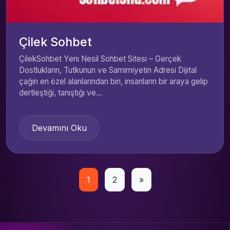
Çilek Sohbet
ÇilekSohbet Yeni Nesil Sohbet Sitesi – Gerçek
Dostlukların, Tutkunun ve Samimiyetin Adresi Dijital
çağın en özel alanlarından biri, insanların bir araya gelip
dertleştiği, tanıştığı ve...
Devamını Oku
Yazı
1
2
»
sayfalaması