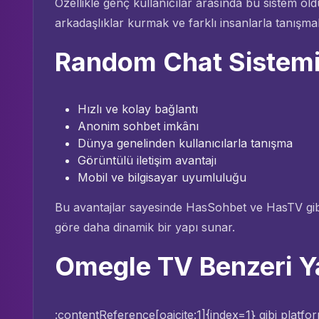
Özellikle genç kullanıcılar arasında bu sistem o
arkadaşlıklar kurmak ve farklı insanlarla tanışmak
Random Chat Sistemin
Hızlı ve kolay bağlantı
Anonim sohbet imkânı
Dünya genelinden kullanıcılarla tanışma
Görüntülü iletişim avantajı
Mobil ve bilgisayar uyumluluğu
Bu avantajlar sayesinde HasSohbet ve HasTV gibi 
göre daha dinamik bir yapı sunar.
Omegle TV Benzeri Y
:contentReference[oaicite:1]{index=1} gibi platfo