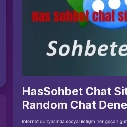
HasSohbet Chat Si
Random Chat Dene
İnternet dünyasında sosyal iletişim her geçen gün