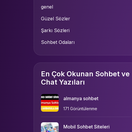
genel
Güzel Sözler
Şarkı Sözleri
Sohbet Odaları
En Çok Okunan Sohbet ve
Chat Yazıları
almanya sohbet
171 Görüntülenme
Mobil Sohbet Siteleri