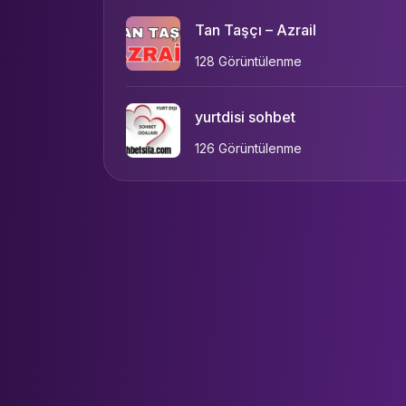
Tan Taşçı – Azrail
128 Görüntülenme
yurtdisi sohbet
126 Görüntülenme