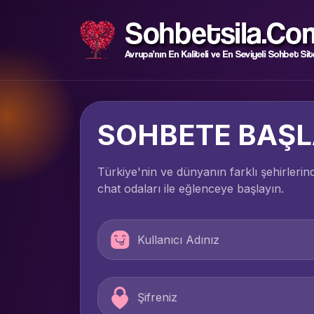
SOHBETE BAŞ
Türkiye'nin ve dünyanın farklı şehirleri
chat odaları ile eğlenceye başlayın.