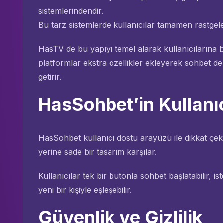
sistemlerindendir.
Bu tarz sistemlerde kullanıcılar tamamen rastgele ş
HasTV de bu yapıyı temel alarak kullanıcılarına
platformlar ekstra özellikler ekleyerek sohbet de
getirir.
HasSohbet’in Kullanı
HasSohbet kullanıcı dostu arayüzü ile dikkat çeker
yerine sade bir tasarım karşılar.
Kullanıcılar tek bir butonla sohbet başlatabilir, is
yeni bir kişiyle eşleşebilir.
Güvenlik ve Gizlilik