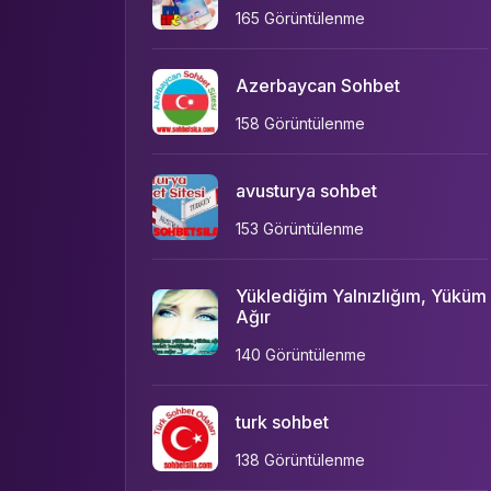
165 Görüntülenme
Azerbaycan Sohbet
158 Görüntülenme
avusturya sohbet
153 Görüntülenme
Yüklediğim Yalnızlığım, Yüküm
Ağır
140 Görüntülenme
turk sohbet
138 Görüntülenme