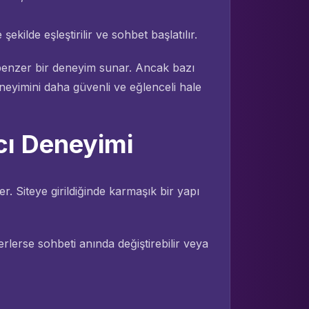
ekilde eşleştirilir ve sohbet başlatılır.
 benzer bir deneyim sunar. Ancak bazı
neyimini daha güvenli ve eğlenceli hale
cı Deneyimi
. Siteye girildiğinde karmaşık bir yapı
terlerse sohbeti anında değiştirebilir veya