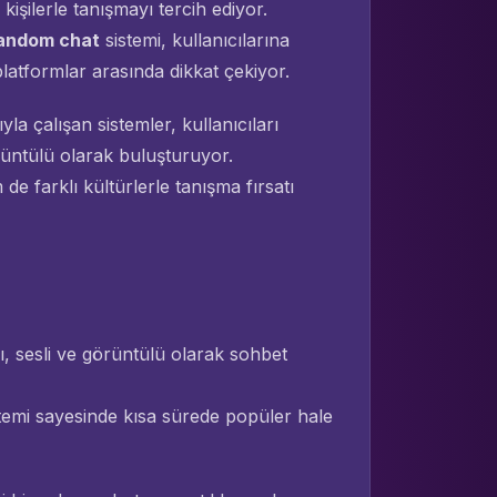
işilerle tanışmayı tercih ediyor.
andom chat
sistemi, kullanıcılarına
atformlar arasında dikkat çekiyor.
la çalışan sistemler, kullanıcıları
rüntülü olarak buluşturuyor.
 farklı kültürlerle tanışma fırsatı
ı, sesli ve görüntülü olarak sohbet
sistemi sayesinde kısa sürede popüler hale