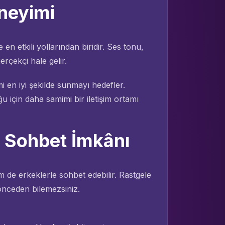
neyimi
 en etkili yollarından biridir. Ses tonu,
erçekçi hale gelir.
 en iyi şekilde sunmayı hedefler.
ğu için daha samimi bir iletişim ortamı
e Sohbet İmkânı
m de erkeklerle sohbet edebilir. Rastgele
önceden bilemezsiniz.