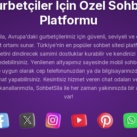
rbetçiler İçin Özel Soh
Platformu
la, Avrupa’daki gurbetçilerimiz için güvenli, seviyeli ve 
t ortamı sunar. Türkiye'nin en popüler sohbet sitesi pla
retini dindirecek samimi dostluklar kurabilir ve kendinizi
edebilirsiniz. Yenilenen altyapımız sayesinde mobil sohbe
e uygun olarak cep telefonunuzdan ya da bilgisayarınızd
hat yapabilirsiniz. Kesintisiz hizmet veren chat odaları ve
kanallarımızla, SohbetSila ile her zaman yakınınızda bir
var!