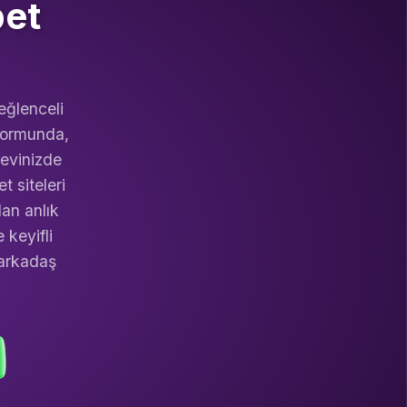
bet
eğlenceli
tformunda,
 evinizde
t siteleri
an anlık
 keyifli
 arkadaş