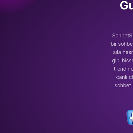
Gu
SohbetSi
bir sohbe
sıla has
gibi hiss
trendin
canlı c
sohbet 