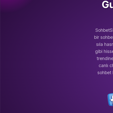
Gu
SohbetSi
bir sohbe
sıla has
gibi hiss
trendin
canlı c
sohbet 