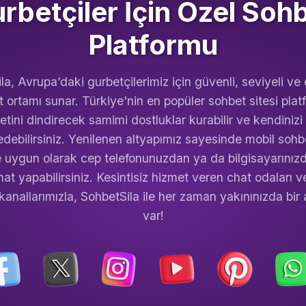
rbetçiler İçin Özel Soh
Platformu
la, Avrupa’daki gurbetçilerimiz için güvenli, seviyeli ve 
t ortamı sunar. Türkiye'nin en popüler sohbet sitesi pla
retini dindirecek samimi dostluklar kurabilir ve kendinizi
edebilirsiniz. Yenilenen altyapımız sayesinde mobil sohbe
e uygun olarak cep telefonunuzdan ya da bilgisayarınızd
hat yapabilirsiniz. Kesintisiz hizmet veren chat odaları ve
kanallarımızla, SohbetSila ile her zaman yakınınızda bir
var!