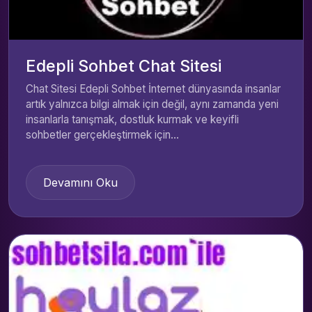
Edepli Sohbet Chat Sitesi
Chat Sitesi Edepli Sohbet İnternet dünyasında insanlar
artık yalnızca bilgi almak için değil, aynı zamanda yeni
insanlarla tanışmak, dostluk kurmak ve keyifli
sohbetler gerçekleştirmek için...
Devamını Oku