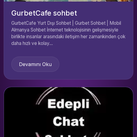
GurbetCafe sohbet
GurbetCafe Yurt Dışı Sohbet | Gurbet Sohbet | Mobil
Almanya Sohbet İnternet teknolojisinin gelişmesiyle
birlikte insanlar arasındaki iletişim her zamankinden çok
daha hızlı ve kolay...
Devamını Oku